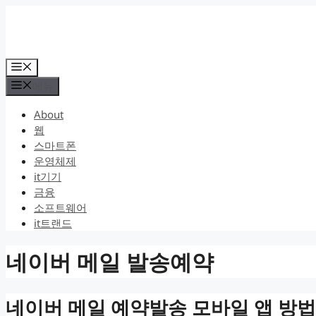
컨
텐
츠
로
메
건
뉴
메뉴
너
뛰
About
기
웹
스마트폰
운영체제
it기기
금융
소프트웨어
it트랜드
네이버 메일 발송예약
네이버 메일 예약발송 모바일 앱 방법 