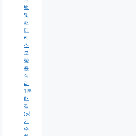
법
및
배
터
리
소
모
량
총
정
리
1분
해
결
(장
기
주