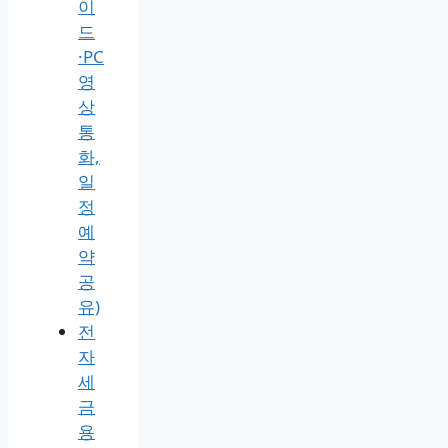
이
드
·PC
영
상
통
화,
일
정
예
약
공
유)
전
자
세
금
용