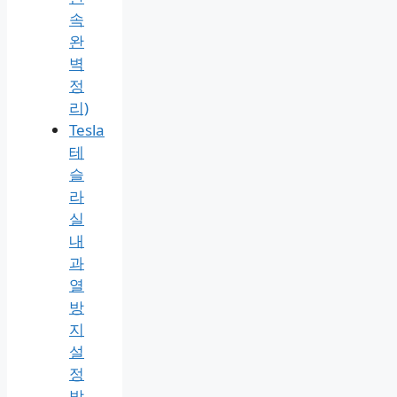
속
완
벽
정
리)
Tesla
테
슬
라
실
내
과
열
방
지
설
정
방