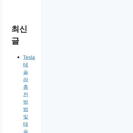
최신
글
Tesla
테
슬
라
충
전
방
법
및
테
슬