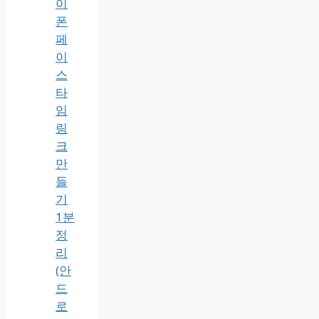
이
폰
페
이
스
타
임
링
크
만
들
기
1분
정
리
(안
드
로