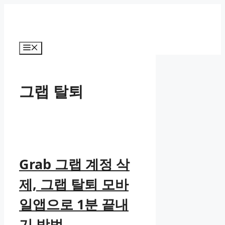
컨
텐
츠
로
메
건
뉴
너
뛰
그랩 탈퇴
기
Grab 그랩 계정 삭
제, 그랩 탈퇴 모바
일앱으로 1분 끝내
기 방법