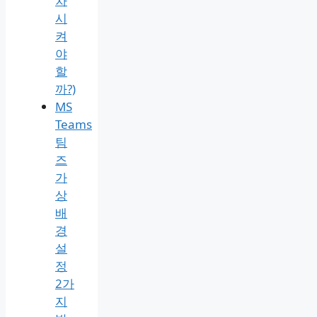
차
시
켜
야
할
까?)
MS
Teams
팀
즈
가
상
배
경
설
정
2가
지