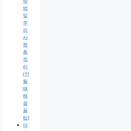
방
법
및
주
의
사
항
총
정
리
(안
될
때
해
결
꿀
팁)
아