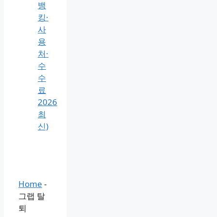
뱅
킹·
사
용
처·
수
수
료
2026
최
신)
Home
-
그랩 탈
퇴