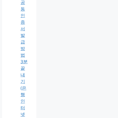
공
동
인
증
서
발
급
방
법
3분
끝
내
기
(은
행
인
터
넷