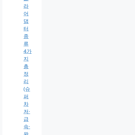
라
어
댑
터
종
류
4가
지
총
정
리
(슈
퍼
차
저·
급
속·
완