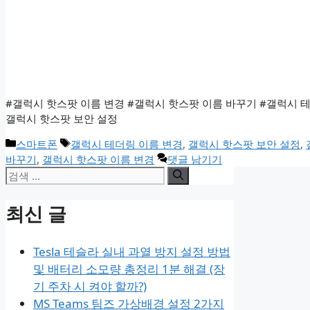
#갤럭시 핫스팟 이름 변경 #갤럭시 핫스팟 이름 바꾸기 #갤럭시 테
갤럭시 핫스팟 보안 설정
카
태
스마트폰
갤럭시 테더링 이름 변경
,
갤럭시 핫스팟 보안 설정
,
테
그
바꾸기
,
갤럭시 핫스팟 이름 변경
댓글 남기기
검
고
리
색:
최신 글
Tesla 테슬라 실내 과열 방지 설정 방법
및 배터리 소모량 총정리 1분 해결 (장
기 주차 시 켜야 할까?)
MS Teams 팀즈 가상배경 설정 2가지