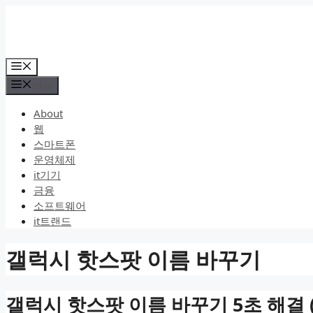
컨
텐
츠
로
메
건
뉴
메뉴
너
뛰
About
기
웹
스마트폰
운영체제
it기기
금융
소프트웨어
it트랜드
갤럭시 핫스팟 이름 바꾸기
갤럭시 핫스팟 이름 바꾸기 5초 해결 