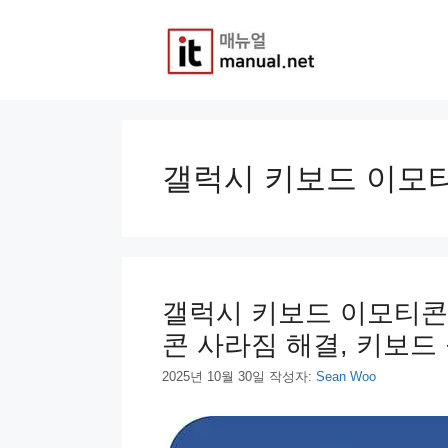
컨
텐
츠
로
건
너
뛰
기
갤럭시 키보드 이모
갤럭시 키보드 이모티콘 
콘 사라짐 해결, 키보드
2025년 10월 30일
작성자:
Sean Woo