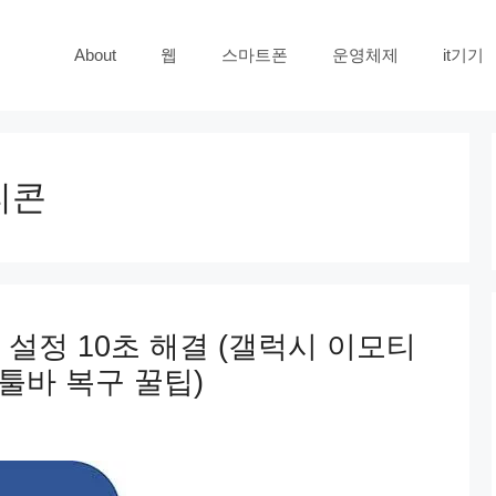
About
웹
스마트폰
운영체제
it기기
티콘
설정 10초 해결 (갤럭시 이모티
 툴바 복구 꿀팁)