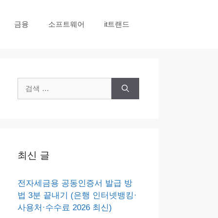
금융
소프트웨어
it트랜드
검
색:
최신 글
전자세금용 공동인증서 발급 방
법 3분 끝내기 (은행 인터넷뱅킹·
사용처·수수료 2026 최신)