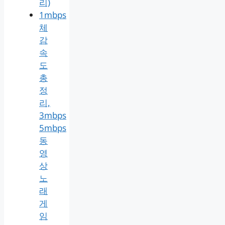
리)
1mbps
체
감
속
도
총
정
리,
3mbps
5mbps
동
영
상
노
래
게
임