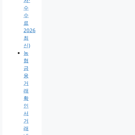
처·
수
수
료
2026
최
신)
농
협
금
융
거
래
확
인
서
거
래