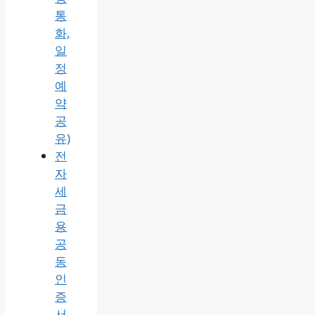
통
화,
일
정
예
약
공
유)
전
자
세
금
용
공
동
인
증
서