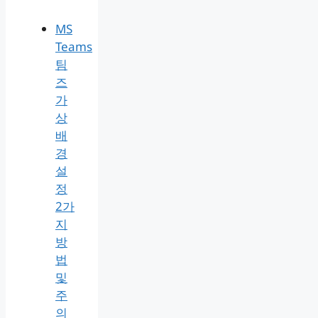
MS
Teams
팀
즈
가
상
배
경
설
정
2가
지
방
법
및
주
의