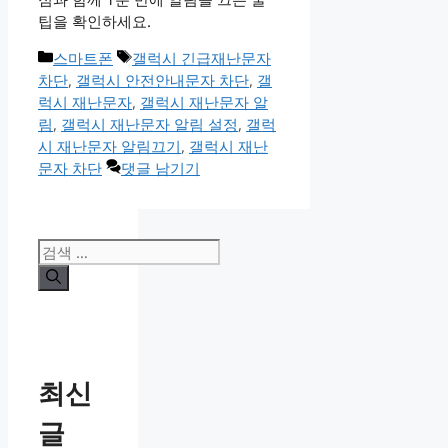
팁을 확인하세요.
카
태
스마트폰
갤럭시 긴급재난문자
테
그
차단
,
갤럭시 안전안내문자 차단
,
갤
고
럭시 재난문자
,
갤럭시 재난문자 알
리
림
,
갤럭시 재난문자 알림 설정
,
갤럭
시 재난문자 알림끄기
,
갤럭시 재난
문자 차단
댓글 남기기
검
색:
최신
글