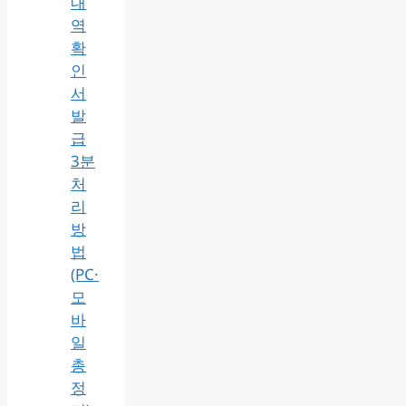
내
역
확
인
서
발
급
3분
처
리
방
법
(PC·
모
바
일
총
정