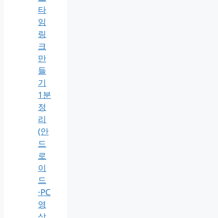
타
임
링
크
만
들
기
1분
정
리
(안
드
로
이
드
·PC
영
상