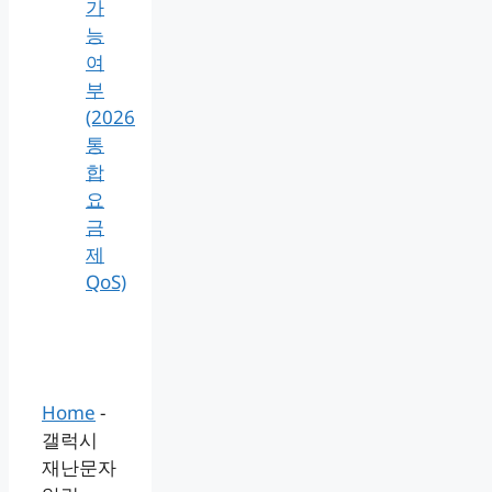
가
능
여
부
(2026
통
합
요
금
제
QoS)
Home
-
갤럭시
재난문자