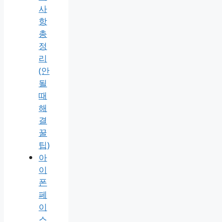
사
항
총
정
리
(안
될
때
해
결
꿀
팁)
아
이
폰
페
이
스