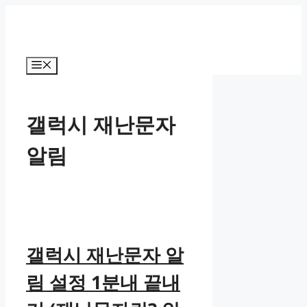
컨
텐
츠
로
메
건
뉴
너
뛰
갤럭시 재난문자
기
알림
갤럭시 재난문자 알
림 설정 1분내 끝내