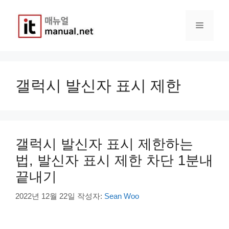
컨
텐
메
츠
로
건
뉴
너
뛰
갤럭시 발신자 표시 제한
기
갤럭시 발신자 표시 제한하는
법, 발신자 표시 제한 차단 1분내
끝내기
2022년 12월 22일
작성자:
Sean Woo