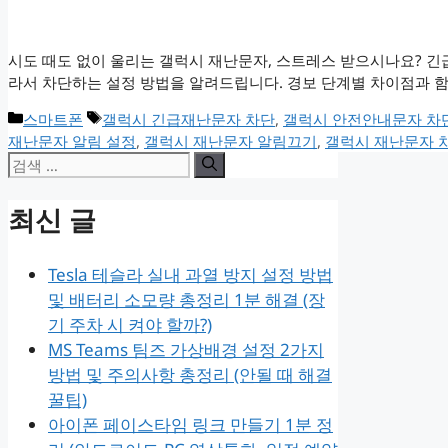
시도 때도 없이 울리는 갤럭시 재난문자, 스트레스 받으시나요? 긴급
라서 차단하는 설정 방법을 알려드립니다. 경보 단계별 차이점과 함
카
태
스마트폰
갤럭시 긴급재난문자 차단
,
갤럭시 안전안내문자 차
테
그
재난문자 알림 설정
,
갤럭시 재난문자 알림끄기
,
갤럭시 재난문자 
검
고
리
색:
최신 글
Tesla 테슬라 실내 과열 방지 설정 방법
및 배터리 소모량 총정리 1분 해결 (장
기 주차 시 켜야 할까?)
MS Teams 팀즈 가상배경 설정 2가지
방법 및 주의사항 총정리 (안될 때 해결
꿀팁)
아이폰 페이스타임 링크 만들기 1분 정