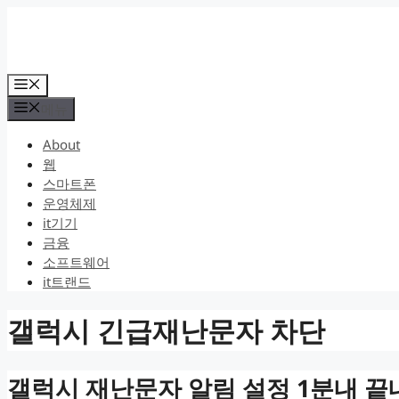
컨
텐
츠
로
메
건
뉴
메뉴
너
뛰
About
기
웹
스마트폰
운영체제
it기기
금융
소프트웨어
it트랜드
갤럭시 긴급재난문자 차단
갤럭시 재난문자 알림 설정 1분내 끝