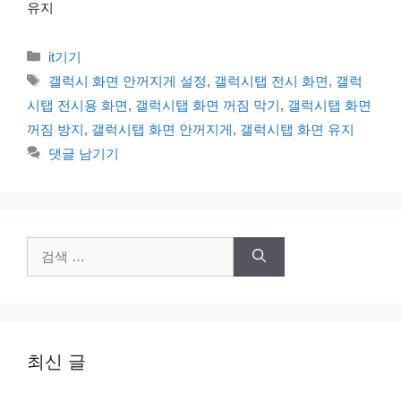
유지
카
it기기
테
태
갤럭시 화면 안꺼지게 설정
,
갤럭시탭 전시 화면
,
갤럭
고
그
시탭 전시용 화면
,
갤럭시탭 화면 꺼짐 막기
,
갤럭시탭 화면
리
꺼짐 방지
,
갤럭시탭 화면 안꺼지게
,
갤럭시탭 화면 유지
댓글 남기기
검
색:
최신 글