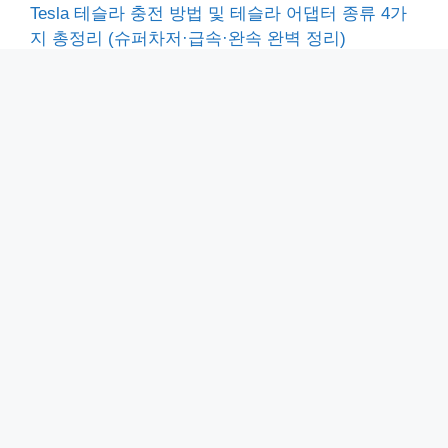
Tesla 테슬라 충전 방법 및 테슬라 어댑터 종류 4가
지 총정리 (슈퍼차저·급속·완속 완벽 정리)
Tesla 테슬라 실내 과열 방지 설정 방법 및 배터리
소모량 총정리 1분 해결 (장기 주차 시 켜야 할까?)
MS Teams 팀즈 가상배경 설정 2가지 방법 및 주의
사항 총정리 (안될 때 해결 꿀팁)
아이폰 페이스타임 링크 만들기 1분 정리 (안드로이
드·PC 영상통화, 일정 예약 공유)
전자세금용 공동인증서 발급 방법 3분 끝내기 (은행
인터넷뱅킹·사용처·수수료 2026 최신)
Home
-
갤럭시탭 전시 화면