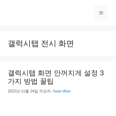
컨
텐
메
츠
로
건
뉴
너
뛰
갤럭시탭 전시 화면
기
갤럭시탭 화면 안꺼지게 설정 3
가지 방법 꿀팁
2022년 11월 24일
작성자:
Sean Woo