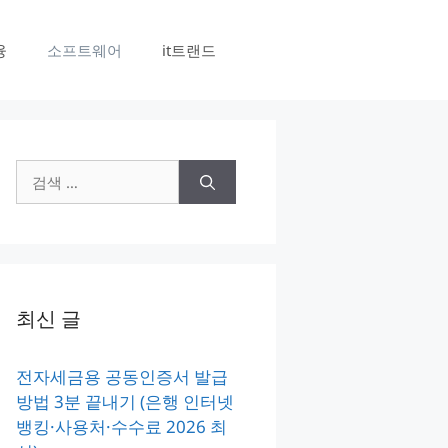
융
소프트웨어
it트랜드
검
색:
최신 글
전자세금용 공동인증서 발급
방법 3분 끝내기 (은행 인터넷
뱅킹·사용처·수수료 2026 최