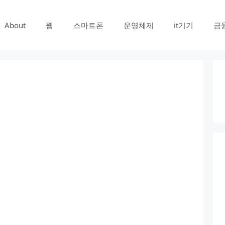
About
웹
스마트폰
운영체제
it기기
금