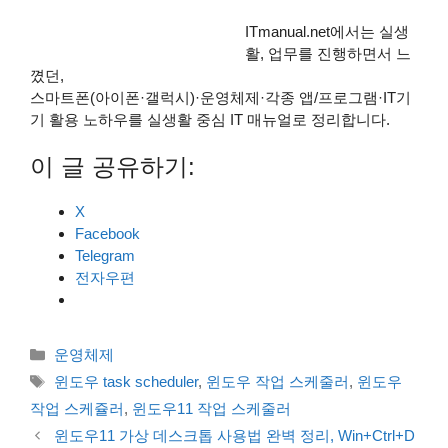
ITmanual.net에서는 실생
활, 업무를 진행하면서 느
꼈던,
스마트폰(아이폰·갤럭시)·운영체제·각종 앱/프로그램·IT기
기 활용 노하우를 실생활 중심 IT 매뉴얼로 정리합니다.
이 글 공유하기:
X
Facebook
Telegram
전자우편
카
운영체제
테
태
윈도우 task scheduler
,
윈도우 작업 스케줄러
,
윈도우
고
그
작업 스케쥴러
,
윈도우11 작업 스케줄러
리
윈도우11 가상 데스크톱 사용법 완벽 정리, Win+Ctrl+D