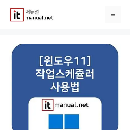
컨
텐
메
츠
로
건
뉴
너
뛰
기