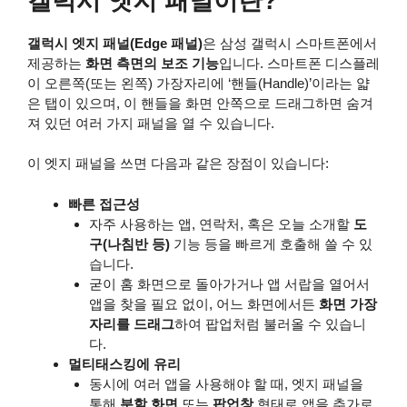
갤럭시 엣지 패널이란?
갤럭시 엣지 패널(Edge 패널)
은 삼성 갤럭시 스마트폰에서
제공하는
화면 측면의 보조 기능
입니다. 스마트폰 디스플레
이 오른쪽(또는 왼쪽) 가장자리에 ‘핸들(Handle)’이라는 얇
은 탭이 있으며, 이 핸들을 화면 안쪽으로 드래그하면 숨겨
져 있던 여러 가지 패널을 열 수 있습니다.
이 엣지 패널을 쓰면 다음과 같은 장점이 있습니다:
빠른 접근성
자주 사용하는 앱, 연락처, 혹은 오늘 소개할
도
구(나침반 등)
기능 등을 빠르게 호출해 쓸 수 있
습니다.
굳이 홈 화면으로 돌아가거나 앱 서랍을 열어서
앱을 찾을 필요 없이, 어느 화면에서든
화면 가장
자리를 드래그
하여 팝업처럼 불러올 수 있습니
다.
멀티태스킹에 유리
동시에 여러 앱을 사용해야 할 때, 엣지 패널을
통해
분할 화면
또는
팝업창
형태로 앱을 추가로