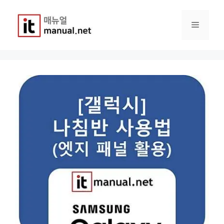
컨
텐
메
츠
로
건
뉴
너
뛰
기