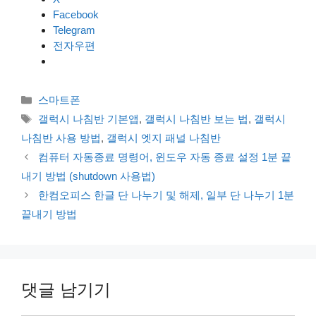
Facebook
Telegram
전자우편
카
스마트폰
테
태
갤럭시 나침반 기본앱
,
갤럭시 나침반 보는 법
,
갤럭시
고
그
나침반 사용 방법
,
갤럭시 엣지 패널 나침반
리
컴퓨터 자동종료 명령어, 윈도우 자동 종료 설정 1분 끝
내기 방법 (shutdown 사용법)
한컴오피스 한글 단 나누기 및 해제, 일부 단 나누기 1분
끝내기 방법
댓글 남기기